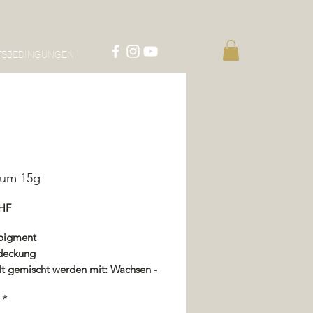
TSBEDINGUNGEN
eum 15g
Preis
CHF
pigment
deckung
lt gemischt werden mit: Wachsen -
or - Imprägnierung - Lack
*