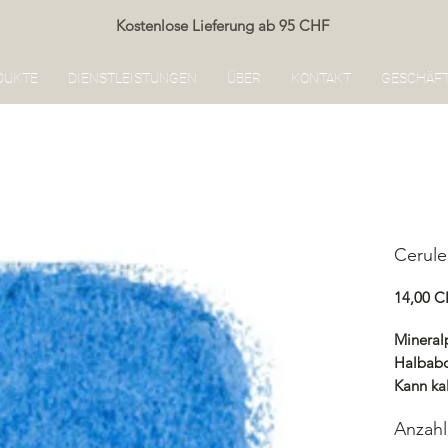
Kostenlose Lieferung ab 95 CHF
DUKTE
DIENSTLEISTUNGEN
ÜBER
KONTAKT
GESCHÄF
Cerul
14,00 
Mineral
Halbab
Kann ka
Renocol
Anzahl