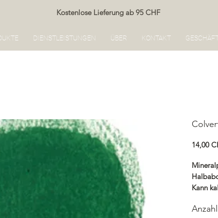
Kostenlose Lieferung ab 95 CHF
DUKTE
DIENSTLEISTUNGEN
ÜBER
KONTAKT
GESCHÄF
Colver
14,00 
Mineral
Halbab
Kann ka
Renocol
Anzahl