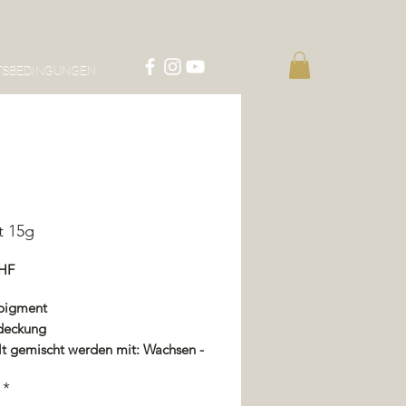
TSBEDINGUNGEN
t 15g
Preis
CHF
pigment
deckung
lt gemischt werden mit: Wachsen -
or - Imprägnierung - Lack
*