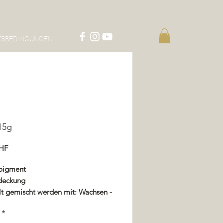
TSBEDINGUNGEN
15g
Preis
CHF
pigment
deckung
lt gemischt werden mit: Wachsen -
or - Imprägnierung - Lack
*