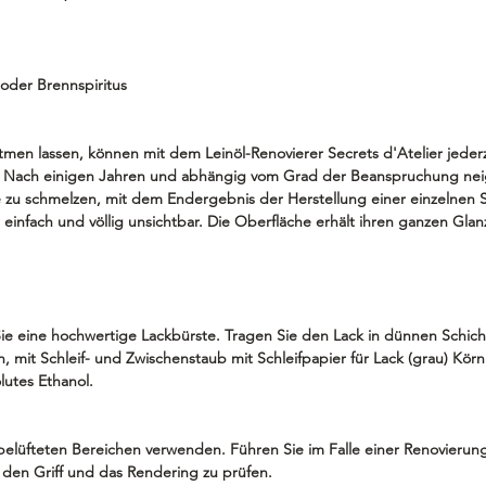
 oder Brennspiritus
atmen lassen, können mit dem Leinöl-Renovierer Secrets d'Atelier jeder
. Nach einigen Jahren und abhängig vom Grad der Beanspruchung nei
e zu schmelzen, mit dem Endergebnis der Herstellung einer einzelnen S
einfach und völlig unsichtbar. Die Oberfläche erhält ihren ganzen Gla
 eine hochwertige Lackbürste. Tragen Sie den Lack in dünnen Schichte
en, mit Schleif- und Zwischenstaub mit Schleifpapier für Lack (grau) Kör
utes Ethanol.
belüfteten Bereichen verwenden. Führen Sie im Falle einer Renovierung
 den Griff und das Rendering zu prüfen.